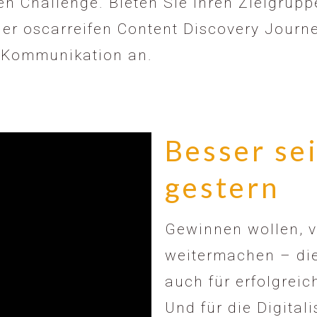
en Challenge. Bieten Sie Ihren Zielgrup
ner oscarreifen Content Discovery Journe
le Kommunikation an.
Besser sei
gestern
Gewinnen wollen, v
weitermachen – die
auch für erfolgrei
Und für die Digital