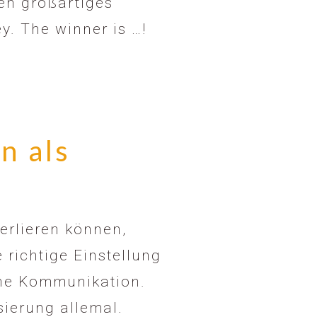
pen großartiges
y. The winner is …!
n als
erlieren können,
 richtige Einstellung
che Kommunikation.
isierung allemal.